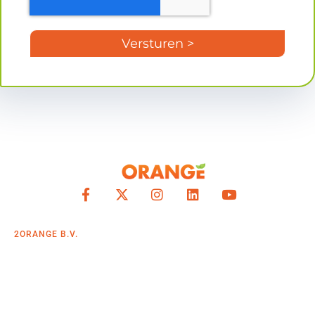
Versturen >
2ORANGE B.V.
Gieterijstraat 46
2984 AB Ridderkerk
+31 (0)10 82 00 306
info@2orange.nl