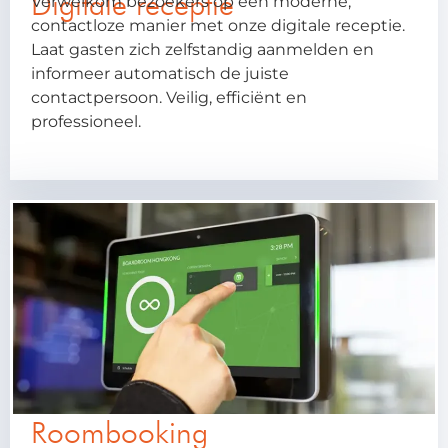
Digitale receptie
Verwelkom bezoekers op een moderne,
contactloze manier met onze digitale receptie.
Laat gasten zich zelfstandig aanmelden en
informeer automatisch de juiste
contactpersoon. Veilig, efficiënt en
professioneel.
Roombooking