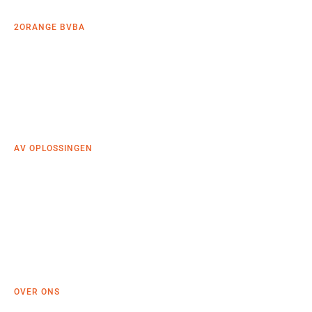
www.2orange.nl
2ORANGE BVBA
De Keyserlei 60C bus 1301
2018 Antwerpen
+32 (0)38 083 305
info@2orange.be
www.2orange.be
AV OPLOSSINGEN
Videoconferencing
Roombooking
Deskbooking
Smart building
Narrowcasting
Wayfinding
Digitale receptie
OVER ONS
2Orange