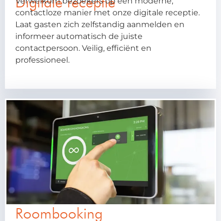
Digitale receptie
Verwelkom bezoekers op een moderne,
contactloze manier met onze digitale receptie.
Laat gasten zich zelfstandig aanmelden en
informeer automatisch de juiste
contactpersoon. Veilig, efficiënt en
professioneel.
Roombooking