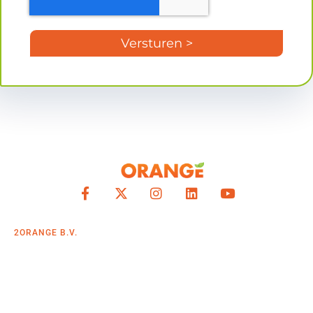
Versturen >
2ORANGE B.V.
Gieterijstraat 46
2984 AB Ridderkerk
+31 (0)10 82 00 306
info@2orange.nl