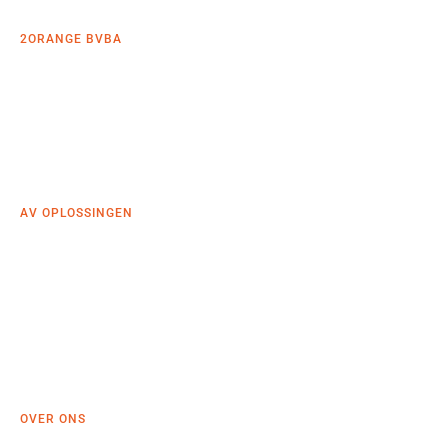
www.2orange.nl
2ORANGE BVBA
De Keyserlei 60C bus 1301
2018 Antwerpen
+32 (0)38 083 305
info@2orange.be
www.2orange.be
AV OPLOSSINGEN
Videoconferencing
Roombooking
Deskbooking
Smart building
Narrowcasting
Wayfinding
Digitale receptie
OVER ONS
2Orange